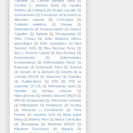
Cannabis
(1)
Carmen Martínez Oliva
(1)
Carolina C. Robaina Déniz
(1)
Carolina
Robaina
(1)
Celiaquía
(1)
Cirugía vascular
(1)
Comunicación
(1)
Concepción de la muerte en
diferentes culturas
(1)
Contrología
(1)
Cuidados paliativos
(1)
Dengue
(1)
Dependencia
(1)
Desprescripción
(1)
Deteriro
Cognitivo
(1)
Diplopía
(1)
Discapacidad
(1)
Dolor Crónico
(1)
Dolor abdomino pélvico
ginecológico
(1)
Dolor neuropático
(1)
Elisa
Sánchez Peña
(1)
Elisa Sánchez Pérez
(1)
Elsa J. Ramírez Cabello
(1)
Elsa Ramírez
(1)
Endometriosis
(1)
Enfermedades
Exantemáticas
(1)
Enfermedades Raras
(1)
Eutanasia
(1)
Exploración física
(1)
General
(1)
Gestión de la Atención
(1)
Gestión de la
consulta 30/1/25
(1)
Glaucoma
(1)
Guardias
(1)
Guillain-Barré
(1)
HTA
(1)
HTA en
urgencias 13.2.25
(1)
Helicobacter pylori
(1)
Hepatitis
(1)
Heridas crónicas
(1)
Hipercalcemia
(1)
Hombro doloroso 9/5/24
(1)
IAM
(1)
Incapacidad
(1)
Infecciones urinarias
(1)
Infiltraciones
(1)
Inhaladores
(1)
Insulina
(1)
Interación y Coordinación
(1)
Irene
Pombar
(1)
Jonathan Ortiz
(1)
Maria Isabel
Mena
(1)
Marlene Mora
(1)
Masas Cervicales
(1)
Menopausia
(1)
Miastenia 18/2/25
(1)
Miastenia Gravísimos
(1)
Migraña
(1)