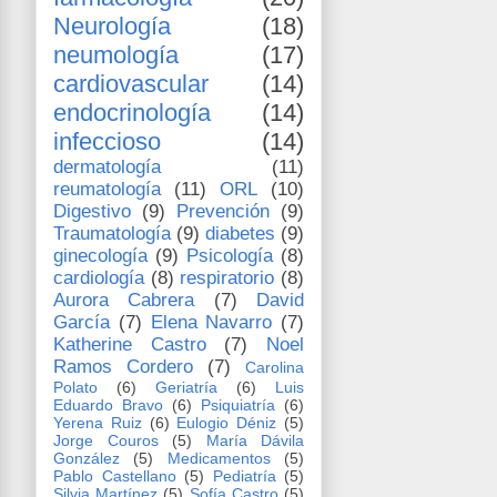
Neurología
(18)
neumología
(17)
cardiovascular
(14)
endocrinología
(14)
infeccioso
(14)
dermatología
(11)
reumatología
(11)
ORL
(10)
Digestivo
(9)
Prevención
(9)
Traumatología
(9)
diabetes
(9)
ginecología
(9)
Psicología
(8)
cardiología
(8)
respiratorio
(8)
Aurora Cabrera
(7)
David
García
(7)
Elena Navarro
(7)
Katherine Castro
(7)
Noel
Ramos Cordero
(7)
Carolina
Polato
(6)
Geriatría
(6)
Luis
Eduardo Bravo
(6)
Psiquiatría
(6)
Yerena Ruiz
(6)
Eulogio Déniz
(5)
Jorge Couros
(5)
María Dávila
González
(5)
Medicamentos
(5)
Pablo Castellano
(5)
Pediatría
(5)
Silvia Martínez
(5)
Sofía Castro
(5)