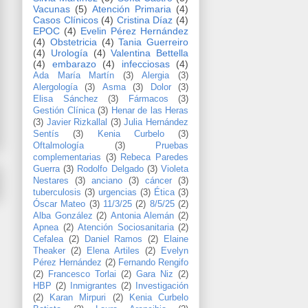
Vacunas
(5)
Atención Primaria
(4)
Casos Clínicos
(4)
Cristina Díaz
(4)
EPOC
(4)
Evelin Pérez Hernández
(4)
Obstetricia
(4)
Tania Guerreiro
(4)
Urología
(4)
Valentina Bettella
(4)
embarazo
(4)
infecciosas
(4)
Ada María Martín
(3)
Alergia
(3)
Alergología
(3)
Asma
(3)
Dolor
(3)
Elisa Sánchez
(3)
Fármacos
(3)
Gestión Clínica
(3)
Henar de las Heras
(3)
Javier Rizkallal
(3)
Julia Hernández
Sentís
(3)
Kenia Curbelo
(3)
Oftalmología
(3)
Pruebas
complementarias
(3)
Rebeca Paredes
Guerra
(3)
Rodolfo Delgado
(3)
Violeta
Nestares
(3)
anciano
(3)
cáncer
(3)
tuberculosis
(3)
urgencias
(3)
Ética
(3)
Óscar Mateo
(3)
11/3/25
(2)
8/5/25
(2)
Alba González
(2)
Antonia Alemán
(2)
Apnea
(2)
Atención Sociosanitaria
(2)
Cefalea
(2)
Daniel Ramos
(2)
Elaine
Theaker
(2)
Elena Artiles
(2)
Evelyn
Pérez Hernández
(2)
Fernando Rengifo
(2)
Francesco Torlai
(2)
Gara Niz
(2)
HBP
(2)
Inmigrantes
(2)
Investigación
(2)
Karan Mirpuri
(2)
Kenia Curbelo