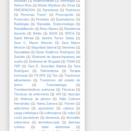
Mosquito
(1)
Multimorbilidad
(1)
Nefrología
(1)
Nelson Ríos
(1)
Néstor Martínez
(1)
Otras
(1)
PREVENCION
(1)
Parasitosis
(1)
Parkinson
(1)
Personas Trans*
(1)
Prescripción
(1)
Protocolos
(1)
Psoriasis
(1)
Quemaduras
(1)
Radiología
(1)
Ramadán. Endocrinología
(1)
Rehabilitación
(1)
Rene Manso
(1)
Residencia
docente
(1)
Rinitis
(1)
SAHS
(1)
SPICA
(1)
Salud Mental
(1)
Sandra Torres Ojeda
(1)
Sara C. Mayor Monzón
(1)
Sara Mayor
Monzón
(1)
Seguridad laboral
(1)
Sesiones
(1)
Sexualidad
(1)
Sonia Gutiérrez Rodríguez
(1)
Suicidio
(1)
Síndrome de Apnea-hipopnea del
sueño
(1)
Síndrome de Brugada
(1)
TDAH
(1)
TEP
(1)
Tara E. González Batista
(1)
Tara
Rodríguez
(1)
Telemedicina
(1)
Terapia
hormonal
(1)
TiTrATE
(1)
Tos
(1)
Trastornos
alimentarios
(1)
Trastornos del estado de
ánimo
(1)
Traumatologia
(1)
Tromboembolismo pulmonar
(1)
Técnicas
(1)
Técnicas de enfermería
(1)
VIH
(1)
Vascular
(1)
Violencia de género
(1)
Yailín Cabrera
Hernández
(1)
Yaima Zamora
(1)
Yrichen
(1)
adicciones
(1)
agresiones
(1)
cabeza
(1)
carga colinérgica
(1)
colinergicos
(1)
colon
(1)
covid persistente
(1)
demencia
(1)
dermatitis
seborreica
(1)
dermatoscopia
(1)
diarreas
crónica
(1)
dolor abdominal
(1)