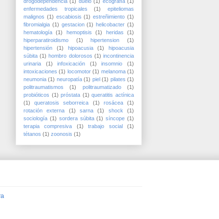
drogodependencia
(1)
duelo
(1)
ecografía
(1)
enfermedades tropicales
(1)
epiteliomas
malignos
(1)
escabiosis
(1)
estreñimiento
(1)
fibromialgia
(1)
gestacion
(1)
helicobacter
(1)
hematología
(1)
hemoptisis
(1)
heridas
(1)
hiperparatiroidismo
(1)
hipertension
(1)
hipertensión
(1)
hipoacusia
(1)
hipoacusia
súbita
(1)
hombro dolorosos
(1)
incontinencia
urinaria
(1)
infoxicación
(1)
insomnio
(1)
intoxicaciones
(1)
locomotor
(1)
melanoma
(1)
neumonia
(1)
neuropatía
(1)
piel
(1)
pilates
(1)
politraumatismos
(1)
politraumatizado
(1)
probióticos
(1)
próstata
(1)
queratitis actínica
(1)
queratosis seborreica
(1)
rosácea
(1)
rotación externa
(1)
sarna
(1)
shock
(1)
sociología
(1)
sordera súbita
(1)
síncope
(1)
terapia compresiva
(1)
trabajo social
(1)
tétanos
(1)
zoonosis
(1)
ra