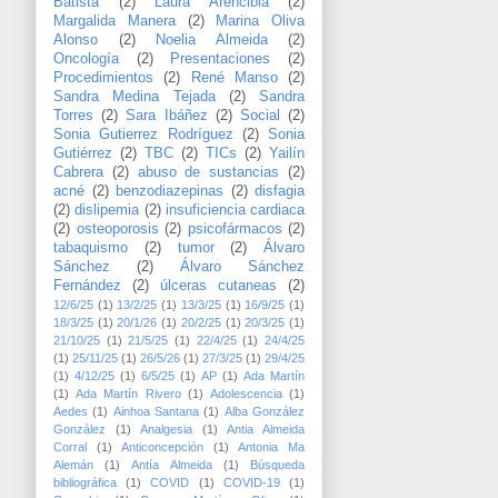
Batista
(2)
Laura Arencibia
(2)
Margalida Manera
(2)
Marina Oliva
Alonso
(2)
Noelia Almeida
(2)
Oncología
(2)
Presentaciones
(2)
Procedimientos
(2)
René Manso
(2)
Sandra Medina Tejada
(2)
Sandra
Torres
(2)
Sara Ibáñez
(2)
Social
(2)
Sonia Gutierrez Rodríguez
(2)
Sonia
Gutiérrez
(2)
TBC
(2)
TICs
(2)
Yailín
Cabrera
(2)
abuso de sustancias
(2)
acné
(2)
benzodiazepinas
(2)
disfagia
(2)
dislipemia
(2)
insuficiencia cardiaca
(2)
osteoporosis
(2)
psicofármacos
(2)
tabaquismo
(2)
tumor
(2)
Álvaro
Sánchez
(2)
Álvaro Sánchez
Fernández
(2)
úlceras cutaneas
(2)
12/6/25
(1)
13/2/25
(1)
13/3/25
(1)
16/9/25
(1)
18/3/25
(1)
20/1/26
(1)
20/2/25
(1)
20/3/25
(1)
21/10/25
(1)
21/5/25
(1)
22/4/25
(1)
24/4/25
(1)
25/11/25
(1)
26/5/26
(1)
27/3/25
(1)
29/4/25
(1)
4/12/25
(1)
6/5/25
(1)
AP
(1)
Ada Martín
(1)
Ada Martín Rivero
(1)
Adolescencia
(1)
Aedes
(1)
Ainhoa Santana
(1)
Alba González
González
(1)
Analgesia
(1)
Antia Almeida
Corral
(1)
Anticoncepción
(1)
Antonia Ma
Alemán
(1)
Antía Almeida
(1)
Búsqueda
bibliográfica
(1)
COVID
(1)
COVID-19
(1)