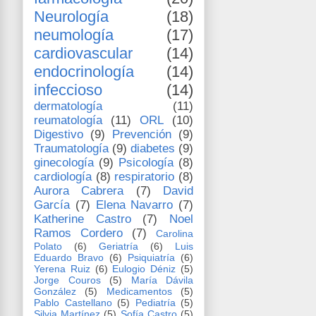
Neurología
(18)
neumología
(17)
cardiovascular
(14)
endocrinología
(14)
infeccioso
(14)
dermatología
(11)
reumatología
(11)
ORL
(10)
Digestivo
(9)
Prevención
(9)
Traumatología
(9)
diabetes
(9)
ginecología
(9)
Psicología
(8)
cardiología
(8)
respiratorio
(8)
Aurora Cabrera
(7)
David
García
(7)
Elena Navarro
(7)
Katherine Castro
(7)
Noel
Ramos Cordero
(7)
Carolina
Polato
(6)
Geriatría
(6)
Luis
Eduardo Bravo
(6)
Psiquiatría
(6)
Yerena Ruiz
(6)
Eulogio Déniz
(5)
Jorge Couros
(5)
María Dávila
González
(5)
Medicamentos
(5)
Pablo Castellano
(5)
Pediatría
(5)
Silvia Martínez
(5)
Sofía Castro
(5)