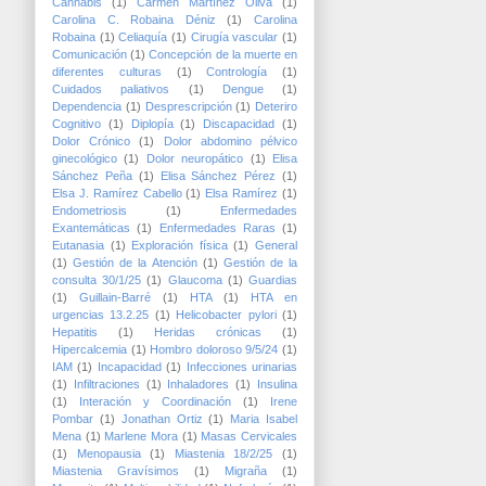
Cannabis
(1)
Carmen Martínez Oliva
(1)
Carolina C. Robaina Déniz
(1)
Carolina
Robaina
(1)
Celiaquía
(1)
Cirugía vascular
(1)
Comunicación
(1)
Concepción de la muerte en
diferentes culturas
(1)
Contrología
(1)
Cuidados paliativos
(1)
Dengue
(1)
Dependencia
(1)
Desprescripción
(1)
Deteriro
Cognitivo
(1)
Diplopía
(1)
Discapacidad
(1)
Dolor Crónico
(1)
Dolor abdomino pélvico
ginecológico
(1)
Dolor neuropático
(1)
Elisa
Sánchez Peña
(1)
Elisa Sánchez Pérez
(1)
Elsa J. Ramírez Cabello
(1)
Elsa Ramírez
(1)
Endometriosis
(1)
Enfermedades
Exantemáticas
(1)
Enfermedades Raras
(1)
Eutanasia
(1)
Exploración física
(1)
General
(1)
Gestión de la Atención
(1)
Gestión de la
consulta 30/1/25
(1)
Glaucoma
(1)
Guardias
(1)
Guillain-Barré
(1)
HTA
(1)
HTA en
urgencias 13.2.25
(1)
Helicobacter pylori
(1)
Hepatitis
(1)
Heridas crónicas
(1)
Hipercalcemia
(1)
Hombro doloroso 9/5/24
(1)
IAM
(1)
Incapacidad
(1)
Infecciones urinarias
(1)
Infiltraciones
(1)
Inhaladores
(1)
Insulina
(1)
Interación y Coordinación
(1)
Irene
Pombar
(1)
Jonathan Ortiz
(1)
Maria Isabel
Mena
(1)
Marlene Mora
(1)
Masas Cervicales
(1)
Menopausia
(1)
Miastenia 18/2/25
(1)
Miastenia Gravísimos
(1)
Migraña
(1)