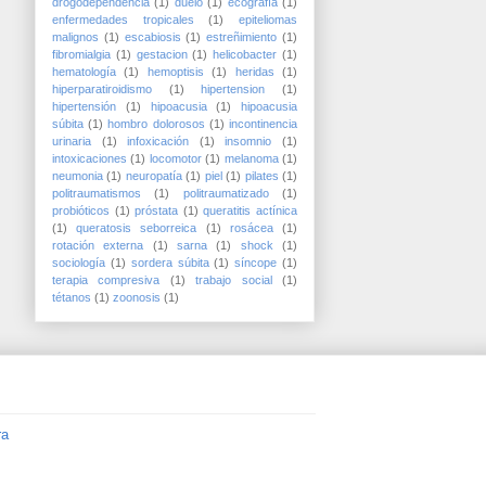
drogodependencia
(1)
duelo
(1)
ecografía
(1)
enfermedades tropicales
(1)
epiteliomas
malignos
(1)
escabiosis
(1)
estreñimiento
(1)
fibromialgia
(1)
gestacion
(1)
helicobacter
(1)
hematología
(1)
hemoptisis
(1)
heridas
(1)
hiperparatiroidismo
(1)
hipertension
(1)
hipertensión
(1)
hipoacusia
(1)
hipoacusia
súbita
(1)
hombro dolorosos
(1)
incontinencia
urinaria
(1)
infoxicación
(1)
insomnio
(1)
intoxicaciones
(1)
locomotor
(1)
melanoma
(1)
neumonia
(1)
neuropatía
(1)
piel
(1)
pilates
(1)
politraumatismos
(1)
politraumatizado
(1)
probióticos
(1)
próstata
(1)
queratitis actínica
(1)
queratosis seborreica
(1)
rosácea
(1)
rotación externa
(1)
sarna
(1)
shock
(1)
sociología
(1)
sordera súbita
(1)
síncope
(1)
terapia compresiva
(1)
trabajo social
(1)
tétanos
(1)
zoonosis
(1)
ra