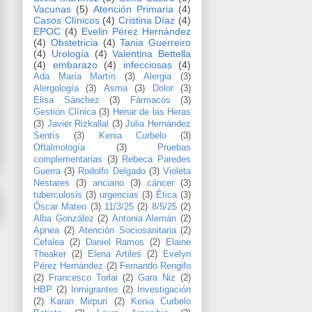
Vacunas
(5)
Atención Primaria
(4)
Casos Clínicos
(4)
Cristina Díaz
(4)
EPOC
(4)
Evelin Pérez Hernández
(4)
Obstetricia
(4)
Tania Guerreiro
(4)
Urología
(4)
Valentina Bettella
(4)
embarazo
(4)
infecciosas
(4)
Ada María Martín
(3)
Alergia
(3)
Alergología
(3)
Asma
(3)
Dolor
(3)
Elisa Sánchez
(3)
Fármacos
(3)
Gestión Clínica
(3)
Henar de las Heras
(3)
Javier Rizkallal
(3)
Julia Hernández
Sentís
(3)
Kenia Curbelo
(3)
Oftalmología
(3)
Pruebas
complementarias
(3)
Rebeca Paredes
Guerra
(3)
Rodolfo Delgado
(3)
Violeta
Nestares
(3)
anciano
(3)
cáncer
(3)
tuberculosis
(3)
urgencias
(3)
Ética
(3)
Óscar Mateo
(3)
11/3/25
(2)
8/5/25
(2)
Alba González
(2)
Antonia Alemán
(2)
Apnea
(2)
Atención Sociosanitaria
(2)
Cefalea
(2)
Daniel Ramos
(2)
Elaine
Theaker
(2)
Elena Artiles
(2)
Evelyn
Pérez Hernández
(2)
Fernando Rengifo
(2)
Francesco Torlai
(2)
Gara Niz
(2)
HBP
(2)
Inmigrantes
(2)
Investigación
(2)
Karan Mirpuri
(2)
Kenia Curbelo