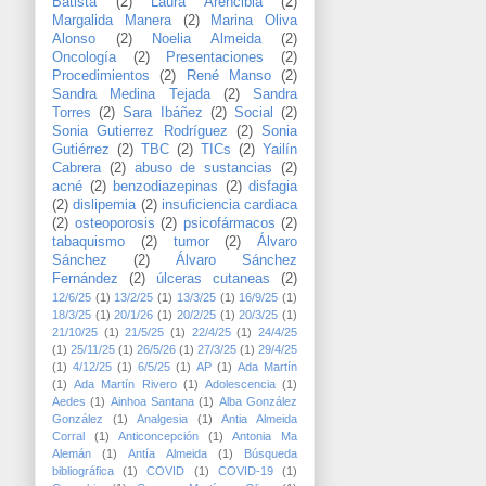
Batista
(2)
Laura Arencibia
(2)
Margalida Manera
(2)
Marina Oliva
Alonso
(2)
Noelia Almeida
(2)
Oncología
(2)
Presentaciones
(2)
Procedimientos
(2)
René Manso
(2)
Sandra Medina Tejada
(2)
Sandra
Torres
(2)
Sara Ibáñez
(2)
Social
(2)
Sonia Gutierrez Rodríguez
(2)
Sonia
Gutiérrez
(2)
TBC
(2)
TICs
(2)
Yailín
Cabrera
(2)
abuso de sustancias
(2)
acné
(2)
benzodiazepinas
(2)
disfagia
(2)
dislipemia
(2)
insuficiencia cardiaca
(2)
osteoporosis
(2)
psicofármacos
(2)
tabaquismo
(2)
tumor
(2)
Álvaro
Sánchez
(2)
Álvaro Sánchez
Fernández
(2)
úlceras cutaneas
(2)
12/6/25
(1)
13/2/25
(1)
13/3/25
(1)
16/9/25
(1)
18/3/25
(1)
20/1/26
(1)
20/2/25
(1)
20/3/25
(1)
21/10/25
(1)
21/5/25
(1)
22/4/25
(1)
24/4/25
(1)
25/11/25
(1)
26/5/26
(1)
27/3/25
(1)
29/4/25
(1)
4/12/25
(1)
6/5/25
(1)
AP
(1)
Ada Martín
(1)
Ada Martín Rivero
(1)
Adolescencia
(1)
Aedes
(1)
Ainhoa Santana
(1)
Alba González
González
(1)
Analgesia
(1)
Antia Almeida
Corral
(1)
Anticoncepción
(1)
Antonia Ma
Alemán
(1)
Antía Almeida
(1)
Búsqueda
bibliográfica
(1)
COVID
(1)
COVID-19
(1)