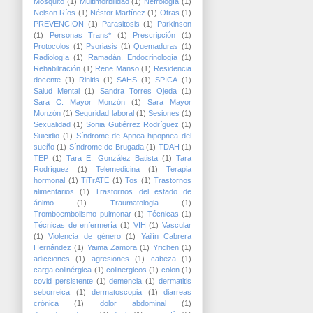
Mosquito
(1)
Multimorbilidad
(1)
Nefrología
(1)
Nelson Ríos
(1)
Néstor Martínez
(1)
Otras
(1)
PREVENCION
(1)
Parasitosis
(1)
Parkinson
(1)
Personas Trans*
(1)
Prescripción
(1)
Protocolos
(1)
Psoriasis
(1)
Quemaduras
(1)
Radiología
(1)
Ramadán. Endocrinología
(1)
Rehabilitación
(1)
Rene Manso
(1)
Residencia
docente
(1)
Rinitis
(1)
SAHS
(1)
SPICA
(1)
Salud Mental
(1)
Sandra Torres Ojeda
(1)
Sara C. Mayor Monzón
(1)
Sara Mayor
Monzón
(1)
Seguridad laboral
(1)
Sesiones
(1)
Sexualidad
(1)
Sonia Gutiérrez Rodríguez
(1)
Suicidio
(1)
Síndrome de Apnea-hipopnea del
sueño
(1)
Síndrome de Brugada
(1)
TDAH
(1)
TEP
(1)
Tara E. González Batista
(1)
Tara
Rodríguez
(1)
Telemedicina
(1)
Terapia
hormonal
(1)
TiTrATE
(1)
Tos
(1)
Trastornos
alimentarios
(1)
Trastornos del estado de
ánimo
(1)
Traumatologia
(1)
Tromboembolismo pulmonar
(1)
Técnicas
(1)
Técnicas de enfermería
(1)
VIH
(1)
Vascular
(1)
Violencia de género
(1)
Yailín Cabrera
Hernández
(1)
Yaima Zamora
(1)
Yrichen
(1)
adicciones
(1)
agresiones
(1)
cabeza
(1)
carga colinérgica
(1)
colinergicos
(1)
colon
(1)
covid persistente
(1)
demencia
(1)
dermatitis
seborreica
(1)
dermatoscopia
(1)
diarreas
crónica
(1)
dolor abdominal
(1)