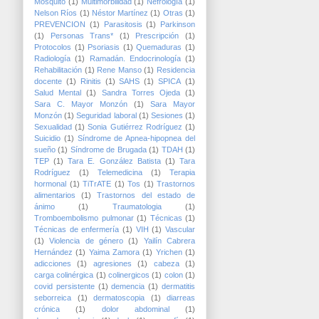
Mosquito
(1)
Multimorbilidad
(1)
Nefrología
(1)
Nelson Ríos
(1)
Néstor Martínez
(1)
Otras
(1)
PREVENCION
(1)
Parasitosis
(1)
Parkinson
(1)
Personas Trans*
(1)
Prescripción
(1)
Protocolos
(1)
Psoriasis
(1)
Quemaduras
(1)
Radiología
(1)
Ramadán. Endocrinología
(1)
Rehabilitación
(1)
Rene Manso
(1)
Residencia
docente
(1)
Rinitis
(1)
SAHS
(1)
SPICA
(1)
Salud Mental
(1)
Sandra Torres Ojeda
(1)
Sara C. Mayor Monzón
(1)
Sara Mayor
Monzón
(1)
Seguridad laboral
(1)
Sesiones
(1)
Sexualidad
(1)
Sonia Gutiérrez Rodríguez
(1)
Suicidio
(1)
Síndrome de Apnea-hipopnea del
sueño
(1)
Síndrome de Brugada
(1)
TDAH
(1)
TEP
(1)
Tara E. González Batista
(1)
Tara
Rodríguez
(1)
Telemedicina
(1)
Terapia
hormonal
(1)
TiTrATE
(1)
Tos
(1)
Trastornos
alimentarios
(1)
Trastornos del estado de
ánimo
(1)
Traumatologia
(1)
Tromboembolismo pulmonar
(1)
Técnicas
(1)
Técnicas de enfermería
(1)
VIH
(1)
Vascular
(1)
Violencia de género
(1)
Yailín Cabrera
Hernández
(1)
Yaima Zamora
(1)
Yrichen
(1)
adicciones
(1)
agresiones
(1)
cabeza
(1)
carga colinérgica
(1)
colinergicos
(1)
colon
(1)
covid persistente
(1)
demencia
(1)
dermatitis
seborreica
(1)
dermatoscopia
(1)
diarreas
crónica
(1)
dolor abdominal
(1)