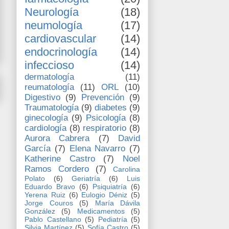
Neurología
(18)
neumología
(17)
cardiovascular
(14)
endocrinología
(14)
infeccioso
(14)
dermatología
(11)
reumatología
(11)
ORL
(10)
Digestivo
(9)
Prevención
(9)
Traumatología
(9)
diabetes
(9)
ginecología
(9)
Psicología
(8)
cardiología
(8)
respiratorio
(8)
Aurora Cabrera
(7)
David
García
(7)
Elena Navarro
(7)
Katherine Castro
(7)
Noel
Ramos Cordero
(7)
Carolina
Polato
(6)
Geriatría
(6)
Luis
Eduardo Bravo
(6)
Psiquiatría
(6)
Yerena Ruiz
(6)
Eulogio Déniz
(5)
Jorge Couros
(5)
María Dávila
González
(5)
Medicamentos
(5)
Pablo Castellano
(5)
Pediatría
(5)
Silvia Martínez
(5)
Sofía Castro
(5)