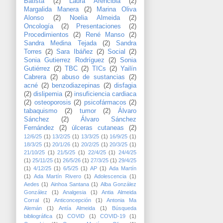
Batista
(2)
Laura Arencibia
(2)
Margalida Manera
(2)
Marina Oliva
Alonso
(2)
Noelia Almeida
(2)
Oncología
(2)
Presentaciones
(2)
Procedimientos
(2)
René Manso
(2)
Sandra Medina Tejada
(2)
Sandra
Torres
(2)
Sara Ibáñez
(2)
Social
(2)
Sonia Gutierrez Rodríguez
(2)
Sonia
Gutiérrez
(2)
TBC
(2)
TICs
(2)
Yailín
Cabrera
(2)
abuso de sustancias
(2)
acné
(2)
benzodiazepinas
(2)
disfagia
(2)
dislipemia
(2)
insuficiencia cardiaca
(2)
osteoporosis
(2)
psicofármacos
(2)
tabaquismo
(2)
tumor
(2)
Álvaro
Sánchez
(2)
Álvaro Sánchez
Fernández
(2)
úlceras cutaneas
(2)
12/6/25
(1)
13/2/25
(1)
13/3/25
(1)
16/9/25
(1)
18/3/25
(1)
20/1/26
(1)
20/2/25
(1)
20/3/25
(1)
21/10/25
(1)
21/5/25
(1)
22/4/25
(1)
24/4/25
(1)
25/11/25
(1)
26/5/26
(1)
27/3/25
(1)
29/4/25
(1)
4/12/25
(1)
6/5/25
(1)
AP
(1)
Ada Martín
(1)
Ada Martín Rivero
(1)
Adolescencia
(1)
Aedes
(1)
Ainhoa Santana
(1)
Alba González
González
(1)
Analgesia
(1)
Antia Almeida
Corral
(1)
Anticoncepción
(1)
Antonia Ma
Alemán
(1)
Antía Almeida
(1)
Búsqueda
bibliográfica
(1)
COVID
(1)
COVID-19
(1)