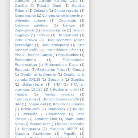
Cannabis
(1)
Carmen Martínez Oliva
(1)
Carolina C. Robaina Déniz
(1)
Carolina
Robaina
(1)
Celiaquía
(1)
Cirugía vascular
(1)
Comunicación
(1)
Concepción de la muerte en
diferentes culturas
(1)
Contrología
(1)
Cuidados paliativos
(1)
Dengue
(1)
Dependencia
(1)
Desprescripción
(1)
Deteriro
Cognitivo
(1)
Diplopía
(1)
Discapacidad
(1)
Dolor Crónico
(1)
Dolor abdomino pélvico
ginecológico
(1)
Dolor neuropático
(1)
Elisa
Sánchez Peña
(1)
Elisa Sánchez Pérez
(1)
Elsa J. Ramírez Cabello
(1)
Elsa Ramírez
(1)
Endometriosis
(1)
Enfermedades
Exantemáticas
(1)
Enfermedades Raras
(1)
Eutanasia
(1)
Exploración física
(1)
General
(1)
Gestión de la Atención
(1)
Gestión de la
consulta 30/1/25
(1)
Glaucoma
(1)
Guardias
(1)
Guillain-Barré
(1)
HTA
(1)
HTA en
urgencias 13.2.25
(1)
Helicobacter pylori
(1)
Hepatitis
(1)
Heridas crónicas
(1)
Hipercalcemia
(1)
Hombro doloroso 9/5/24
(1)
IAM
(1)
Incapacidad
(1)
Infecciones urinarias
(1)
Infiltraciones
(1)
Inhaladores
(1)
Insulina
(1)
Interación y Coordinación
(1)
Irene
Pombar
(1)
Jonathan Ortiz
(1)
Maria Isabel
Mena
(1)
Marlene Mora
(1)
Masas Cervicales
(1)
Menopausia
(1)
Miastenia 18/2/25
(1)
Miastenia Gravísimos
(1)
Migraña
(1)