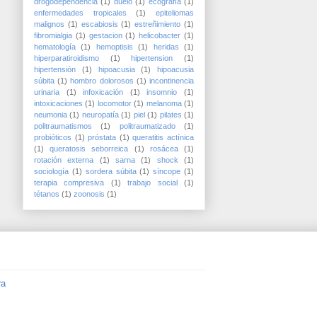
drogodependencia
(1)
duelo
(1)
ecografía
(1)
enfermedades tropicales
(1)
epiteliomas
malignos
(1)
escabiosis
(1)
estreñimiento
(1)
fibromialgia
(1)
gestacion
(1)
helicobacter
(1)
hematología
(1)
hemoptisis
(1)
heridas
(1)
hiperparatiroidismo
(1)
hipertension
(1)
hipertensión
(1)
hipoacusia
(1)
hipoacusia
súbita
(1)
hombro dolorosos
(1)
incontinencia
urinaria
(1)
infoxicación
(1)
insomnio
(1)
intoxicaciones
(1)
locomotor
(1)
melanoma
(1)
neumonia
(1)
neuropatía
(1)
piel
(1)
pilates
(1)
politraumatismos
(1)
politraumatizado
(1)
probióticos
(1)
próstata
(1)
queratitis actínica
(1)
queratosis seborreica
(1)
rosácea
(1)
rotación externa
(1)
sarna
(1)
shock
(1)
sociología
(1)
sordera súbita
(1)
síncope
(1)
terapia compresiva
(1)
trabajo social
(1)
tétanos
(1)
zoonosis
(1)
ra