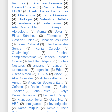
Vacunas
(5)
Atención Primaria
(4)
Casos Clínicos
(4)
Cristina Díaz
(4)
EPOC
(4)
Evelin Pérez Hernández
(4)
Obstetricia
(4)
Tania Guerreiro
(4)
Urología
(4)
Valentina Bettella
(4)
embarazo
(4)
infecciosas
(4)
Ada María Martín
(3)
Alergia
(3)
Alergología
(3)
Asma
(3)
Dolor
(3)
Elisa Sánchez
(3)
Fármacos
(3)
Gestión Clínica
(3)
Henar de las Heras
(3)
Javier Rizkallal
(3)
Julia Hernández
Sentís
(3)
Kenia Curbelo
(3)
Oftalmología
(3)
Pruebas
complementarias
(3)
Rebeca Paredes
Guerra
(3)
Rodolfo Delgado
(3)
Violeta
Nestares
(3)
anciano
(3)
cáncer
(3)
tuberculosis
(3)
urgencias
(3)
Ética
(3)
Óscar Mateo
(3)
11/3/25
(2)
8/5/25
(2)
Alba González
(2)
Antonia Alemán
(2)
Apnea
(2)
Atención Sociosanitaria
(2)
Cefalea
(2)
Daniel Ramos
(2)
Elaine
Theaker
(2)
Elena Artiles
(2)
Evelyn
Pérez Hernández
(2)
Fernando Rengifo
(2)
Francesco Torlai
(2)
Gara Niz
(2)
HBP
(2)
Inmigrantes
(2)
Investigación
(2)
Karan Mirpuri
(2)
Kenia Curbelo