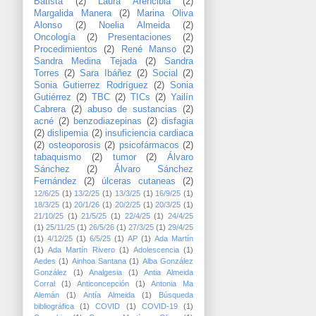
Batista
(2)
Laura Arencibia
(2)
Margalida Manera
(2)
Marina Oliva
Alonso
(2)
Noelia Almeida
(2)
Oncología
(2)
Presentaciones
(2)
Procedimientos
(2)
René Manso
(2)
Sandra Medina Tejada
(2)
Sandra
Torres
(2)
Sara Ibáñez
(2)
Social
(2)
Sonia Gutierrez Rodríguez
(2)
Sonia
Gutiérrez
(2)
TBC
(2)
TICs
(2)
Yailín
Cabrera
(2)
abuso de sustancias
(2)
acné
(2)
benzodiazepinas
(2)
disfagia
(2)
dislipemia
(2)
insuficiencia cardiaca
(2)
osteoporosis
(2)
psicofármacos
(2)
tabaquismo
(2)
tumor
(2)
Álvaro
Sánchez
(2)
Álvaro Sánchez
Fernández
(2)
úlceras cutaneas
(2)
12/6/25
(1)
13/2/25
(1)
13/3/25
(1)
16/9/25
(1)
18/3/25
(1)
20/1/26
(1)
20/2/25
(1)
20/3/25
(1)
21/10/25
(1)
21/5/25
(1)
22/4/25
(1)
24/4/25
(1)
25/11/25
(1)
26/5/26
(1)
27/3/25
(1)
29/4/25
(1)
4/12/25
(1)
6/5/25
(1)
AP
(1)
Ada Martín
(1)
Ada Martín Rivero
(1)
Adolescencia
(1)
Aedes
(1)
Ainhoa Santana
(1)
Alba González
González
(1)
Analgesia
(1)
Antia Almeida
Corral
(1)
Anticoncepción
(1)
Antonia Ma
Alemán
(1)
Antía Almeida
(1)
Búsqueda
bibliográfica
(1)
COVID
(1)
COVID-19
(1)