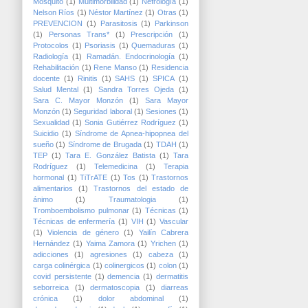
Mosquito
(1)
Multimorbilidad
(1)
Nefrología
(1)
Nelson Ríos
(1)
Néstor Martínez
(1)
Otras
(1)
PREVENCION
(1)
Parasitosis
(1)
Parkinson
(1)
Personas Trans*
(1)
Prescripción
(1)
Protocolos
(1)
Psoriasis
(1)
Quemaduras
(1)
Radiología
(1)
Ramadán. Endocrinología
(1)
Rehabilitación
(1)
Rene Manso
(1)
Residencia
docente
(1)
Rinitis
(1)
SAHS
(1)
SPICA
(1)
Salud Mental
(1)
Sandra Torres Ojeda
(1)
Sara C. Mayor Monzón
(1)
Sara Mayor
Monzón
(1)
Seguridad laboral
(1)
Sesiones
(1)
Sexualidad
(1)
Sonia Gutiérrez Rodríguez
(1)
Suicidio
(1)
Síndrome de Apnea-hipopnea del
sueño
(1)
Síndrome de Brugada
(1)
TDAH
(1)
TEP
(1)
Tara E. González Batista
(1)
Tara
Rodríguez
(1)
Telemedicina
(1)
Terapia
hormonal
(1)
TiTrATE
(1)
Tos
(1)
Trastornos
alimentarios
(1)
Trastornos del estado de
ánimo
(1)
Traumatologia
(1)
Tromboembolismo pulmonar
(1)
Técnicas
(1)
Técnicas de enfermería
(1)
VIH
(1)
Vascular
(1)
Violencia de género
(1)
Yailín Cabrera
Hernández
(1)
Yaima Zamora
(1)
Yrichen
(1)
adicciones
(1)
agresiones
(1)
cabeza
(1)
carga colinérgica
(1)
colinergicos
(1)
colon
(1)
covid persistente
(1)
demencia
(1)
dermatitis
seborreica
(1)
dermatoscopia
(1)
diarreas
crónica
(1)
dolor abdominal
(1)