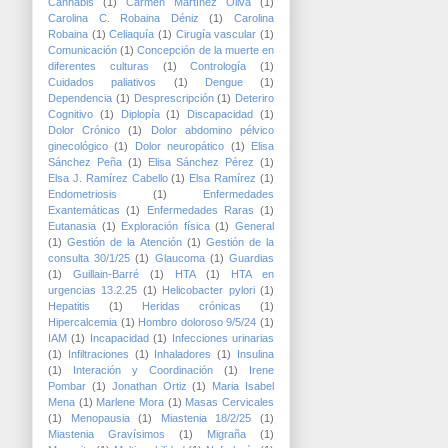
Cannabis
(1)
Carmen Martínez Oliva
(1)
Carolina C. Robaina Déniz
(1)
Carolina
Robaina
(1)
Celiaquía
(1)
Cirugía vascular
(1)
Comunicación
(1)
Concepción de la muerte en
diferentes culturas
(1)
Contrología
(1)
Cuidados paliativos
(1)
Dengue
(1)
Dependencia
(1)
Desprescripción
(1)
Deteriro
Cognitivo
(1)
Diplopía
(1)
Discapacidad
(1)
Dolor Crónico
(1)
Dolor abdomino pélvico
ginecológico
(1)
Dolor neuropático
(1)
Elisa
Sánchez Peña
(1)
Elisa Sánchez Pérez
(1)
Elsa J. Ramírez Cabello
(1)
Elsa Ramírez
(1)
Endometriosis
(1)
Enfermedades
Exantemáticas
(1)
Enfermedades Raras
(1)
Eutanasia
(1)
Exploración física
(1)
General
(1)
Gestión de la Atención
(1)
Gestión de la
consulta 30/1/25
(1)
Glaucoma
(1)
Guardias
(1)
Guillain-Barré
(1)
HTA
(1)
HTA en
urgencias 13.2.25
(1)
Helicobacter pylori
(1)
Hepatitis
(1)
Heridas crónicas
(1)
Hipercalcemia
(1)
Hombro doloroso 9/5/24
(1)
IAM
(1)
Incapacidad
(1)
Infecciones urinarias
(1)
Infiltraciones
(1)
Inhaladores
(1)
Insulina
(1)
Interación y Coordinación
(1)
Irene
Pombar
(1)
Jonathan Ortiz
(1)
Maria Isabel
Mena
(1)
Marlene Mora
(1)
Masas Cervicales
(1)
Menopausia
(1)
Miastenia 18/2/25
(1)
Miastenia Gravísimos
(1)
Migraña
(1)