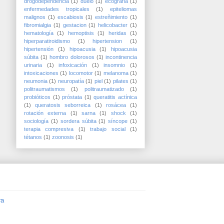
drogodependencia
(1)
duelo
(1)
ecografía
(1)
enfermedades tropicales
(1)
epiteliomas
malignos
(1)
escabiosis
(1)
estreñimiento
(1)
fibromialgia
(1)
gestacion
(1)
helicobacter
(1)
hematología
(1)
hemoptisis
(1)
heridas
(1)
hiperparatiroidismo
(1)
hipertension
(1)
hipertensión
(1)
hipoacusia
(1)
hipoacusia
súbita
(1)
hombro dolorosos
(1)
incontinencia
urinaria
(1)
infoxicación
(1)
insomnio
(1)
intoxicaciones
(1)
locomotor
(1)
melanoma
(1)
neumonia
(1)
neuropatía
(1)
piel
(1)
pilates
(1)
politraumatismos
(1)
politraumatizado
(1)
probióticos
(1)
próstata
(1)
queratitis actínica
(1)
queratosis seborreica
(1)
rosácea
(1)
rotación externa
(1)
sarna
(1)
shock
(1)
sociología
(1)
sordera súbita
(1)
síncope
(1)
terapia compresiva
(1)
trabajo social
(1)
tétanos
(1)
zoonosis
(1)
ra