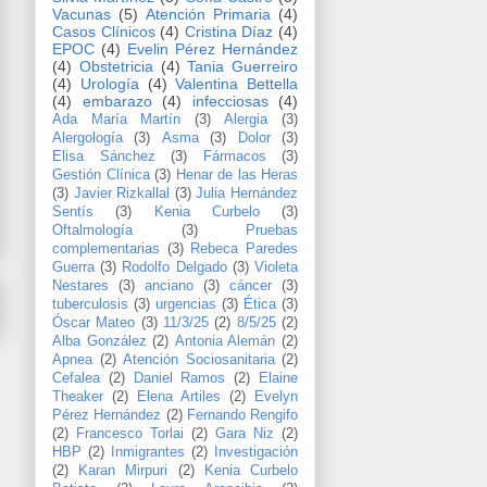
Vacunas
(5)
Atención Primaria
(4)
Casos Clínicos
(4)
Cristina Díaz
(4)
EPOC
(4)
Evelin Pérez Hernández
(4)
Obstetricia
(4)
Tania Guerreiro
(4)
Urología
(4)
Valentina Bettella
(4)
embarazo
(4)
infecciosas
(4)
Ada María Martín
(3)
Alergia
(3)
Alergología
(3)
Asma
(3)
Dolor
(3)
Elisa Sánchez
(3)
Fármacos
(3)
Gestión Clínica
(3)
Henar de las Heras
(3)
Javier Rizkallal
(3)
Julia Hernández
Sentís
(3)
Kenia Curbelo
(3)
Oftalmología
(3)
Pruebas
complementarias
(3)
Rebeca Paredes
Guerra
(3)
Rodolfo Delgado
(3)
Violeta
Nestares
(3)
anciano
(3)
cáncer
(3)
tuberculosis
(3)
urgencias
(3)
Ética
(3)
Óscar Mateo
(3)
11/3/25
(2)
8/5/25
(2)
Alba González
(2)
Antonia Alemán
(2)
Apnea
(2)
Atención Sociosanitaria
(2)
Cefalea
(2)
Daniel Ramos
(2)
Elaine
Theaker
(2)
Elena Artiles
(2)
Evelyn
Pérez Hernández
(2)
Fernando Rengifo
(2)
Francesco Torlai
(2)
Gara Niz
(2)
HBP
(2)
Inmigrantes
(2)
Investigación
(2)
Karan Mirpuri
(2)
Kenia Curbelo