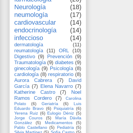
Neurología
(18)
neumología
(17)
cardiovascular
(14)
endocrinología
(14)
infeccioso
(14)
dermatología
(11)
reumatología
(11)
ORL
(10)
Digestivo
(9)
Prevención
(9)
Traumatología
(9)
diabetes
(9)
ginecología
(9)
Psicología
(8)
cardiología
(8)
respiratorio
(8)
Aurora Cabrera
(7)
David
García
(7)
Elena Navarro
(7)
Katherine Castro
(7)
Noel
Ramos Cordero
(7)
Carolina
Polato
(6)
Geriatría
(6)
Luis
Eduardo Bravo
(6)
Psiquiatría
(6)
Yerena Ruiz
(6)
Eulogio Déniz
(5)
Jorge Couros
(5)
María Dávila
González
(5)
Medicamentos
(5)
Pablo Castellano
(5)
Pediatría
(5)
Silvia Martínez
(5)
Sofía Castro
(5)