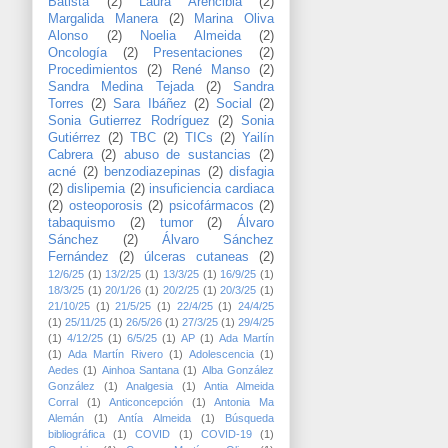
Batista
(2)
Laura Arencibia
(2)
Margalida Manera
(2)
Marina Oliva
Alonso
(2)
Noelia Almeida
(2)
Oncología
(2)
Presentaciones
(2)
Procedimientos
(2)
René Manso
(2)
Sandra Medina Tejada
(2)
Sandra
Torres
(2)
Sara Ibáñez
(2)
Social
(2)
Sonia Gutierrez Rodríguez
(2)
Sonia
Gutiérrez
(2)
TBC
(2)
TICs
(2)
Yailín
Cabrera
(2)
abuso de sustancias
(2)
acné
(2)
benzodiazepinas
(2)
disfagia
(2)
dislipemia
(2)
insuficiencia cardiaca
(2)
osteoporosis
(2)
psicofármacos
(2)
tabaquismo
(2)
tumor
(2)
Álvaro
Sánchez
(2)
Álvaro Sánchez
Fernández
(2)
úlceras cutaneas
(2)
12/6/25
(1)
13/2/25
(1)
13/3/25
(1)
16/9/25
(1)
18/3/25
(1)
20/1/26
(1)
20/2/25
(1)
20/3/25
(1)
21/10/25
(1)
21/5/25
(1)
22/4/25
(1)
24/4/25
(1)
25/11/25
(1)
26/5/26
(1)
27/3/25
(1)
29/4/25
(1)
4/12/25
(1)
6/5/25
(1)
AP
(1)
Ada Martín
(1)
Ada Martín Rivero
(1)
Adolescencia
(1)
Aedes
(1)
Ainhoa Santana
(1)
Alba González
González
(1)
Analgesia
(1)
Antia Almeida
Corral
(1)
Anticoncepción
(1)
Antonia Ma
Alemán
(1)
Antía Almeida
(1)
Búsqueda
bibliográfica
(1)
COVID
(1)
COVID-19
(1)