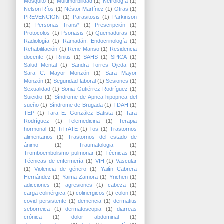
Mosquito
(1)
Multimorbilidad
(1)
Nefrología
(1)
Nelson Ríos
(1)
Néstor Martínez
(1)
Otras
(1)
PREVENCION
(1)
Parasitosis
(1)
Parkinson
(1)
Personas Trans*
(1)
Prescripción
(1)
Protocolos
(1)
Psoriasis
(1)
Quemaduras
(1)
Radiología
(1)
Ramadán. Endocrinología
(1)
Rehabilitación
(1)
Rene Manso
(1)
Residencia
docente
(1)
Rinitis
(1)
SAHS
(1)
SPICA
(1)
Salud Mental
(1)
Sandra Torres Ojeda
(1)
Sara C. Mayor Monzón
(1)
Sara Mayor
Monzón
(1)
Seguridad laboral
(1)
Sesiones
(1)
Sexualidad
(1)
Sonia Gutiérrez Rodríguez
(1)
Suicidio
(1)
Síndrome de Apnea-hipopnea del
sueño
(1)
Síndrome de Brugada
(1)
TDAH
(1)
TEP
(1)
Tara E. González Batista
(1)
Tara
Rodríguez
(1)
Telemedicina
(1)
Terapia
hormonal
(1)
TiTrATE
(1)
Tos
(1)
Trastornos
alimentarios
(1)
Trastornos del estado de
ánimo
(1)
Traumatologia
(1)
Tromboembolismo pulmonar
(1)
Técnicas
(1)
Técnicas de enfermería
(1)
VIH
(1)
Vascular
(1)
Violencia de género
(1)
Yailín Cabrera
Hernández
(1)
Yaima Zamora
(1)
Yrichen
(1)
adicciones
(1)
agresiones
(1)
cabeza
(1)
carga colinérgica
(1)
colinergicos
(1)
colon
(1)
covid persistente
(1)
demencia
(1)
dermatitis
seborreica
(1)
dermatoscopia
(1)
diarreas
crónica
(1)
dolor abdominal
(1)