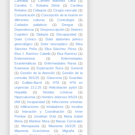
Cannabis
(1)
Carmen Martínez Oliva
(1)
Carolina C. Robaina Déniz
(1)
Carolina
Robaina
(1)
Celiaquía
(1)
Cirugía vascular
(1)
Comunicación
(1)
Concepción de la muerte en
diferentes culturas
(1)
Contrología
(1)
Cuidados paliativos
(1)
Dengue
(1)
Dependencia
(1)
Desprescripción
(1)
Deteriro
Cognitivo
(1)
Diplopía
(1)
Discapacidad
(1)
Dolor Crónico
(1)
Dolor abdomino pélvico
ginecológico
(1)
Dolor neuropático
(1)
Elisa
Sánchez Peña
(1)
Elisa Sánchez Pérez
(1)
Elsa J. Ramírez Cabello
(1)
Elsa Ramírez
(1)
Endometriosis
(1)
Enfermedades
Exantemáticas
(1)
Enfermedades Raras
(1)
Eutanasia
(1)
Exploración física
(1)
General
(1)
Gestión de la Atención
(1)
Gestión de la
consulta 30/1/25
(1)
Glaucoma
(1)
Guardias
(1)
Guillain-Barré
(1)
HTA
(1)
HTA en
urgencias 13.2.25
(1)
Helicobacter pylori
(1)
Hepatitis
(1)
Heridas crónicas
(1)
Hipercalcemia
(1)
Hombro doloroso 9/5/24
(1)
IAM
(1)
Incapacidad
(1)
Infecciones urinarias
(1)
Infiltraciones
(1)
Inhaladores
(1)
Insulina
(1)
Interación y Coordinación
(1)
Irene
Pombar
(1)
Jonathan Ortiz
(1)
Maria Isabel
Mena
(1)
Marlene Mora
(1)
Masas Cervicales
(1)
Menopausia
(1)
Miastenia 18/2/25
(1)
Miastenia Gravísimos
(1)
Migraña
(1)