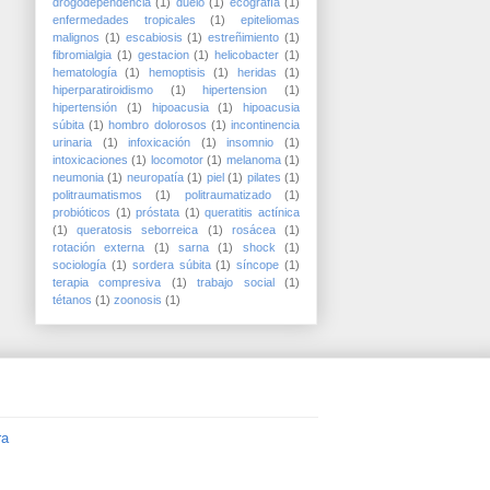
drogodependencia
(1)
duelo
(1)
ecografía
(1)
enfermedades tropicales
(1)
epiteliomas
malignos
(1)
escabiosis
(1)
estreñimiento
(1)
fibromialgia
(1)
gestacion
(1)
helicobacter
(1)
hematología
(1)
hemoptisis
(1)
heridas
(1)
hiperparatiroidismo
(1)
hipertension
(1)
hipertensión
(1)
hipoacusia
(1)
hipoacusia
súbita
(1)
hombro dolorosos
(1)
incontinencia
urinaria
(1)
infoxicación
(1)
insomnio
(1)
intoxicaciones
(1)
locomotor
(1)
melanoma
(1)
neumonia
(1)
neuropatía
(1)
piel
(1)
pilates
(1)
politraumatismos
(1)
politraumatizado
(1)
probióticos
(1)
próstata
(1)
queratitis actínica
(1)
queratosis seborreica
(1)
rosácea
(1)
rotación externa
(1)
sarna
(1)
shock
(1)
sociología
(1)
sordera súbita
(1)
síncope
(1)
terapia compresiva
(1)
trabajo social
(1)
tétanos
(1)
zoonosis
(1)
ra