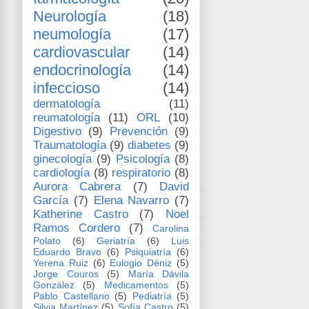
Neurología
(18)
neumología
(17)
cardiovascular
(14)
endocrinología
(14)
infeccioso
(14)
dermatología
(11)
reumatología
(11)
ORL
(10)
Digestivo
(9)
Prevención
(9)
Traumatología
(9)
diabetes
(9)
ginecología
(9)
Psicología
(8)
cardiología
(8)
respiratorio
(8)
Aurora Cabrera
(7)
David
García
(7)
Elena Navarro
(7)
Katherine Castro
(7)
Noel
Ramos Cordero
(7)
Carolina
Polato
(6)
Geriatría
(6)
Luis
Eduardo Bravo
(6)
Psiquiatría
(6)
Yerena Ruiz
(6)
Eulogio Déniz
(5)
Jorge Couros
(5)
María Dávila
González
(5)
Medicamentos
(5)
Pablo Castellano
(5)
Pediatría
(5)
Silvia Martínez
(5)
Sofía Castro
(5)