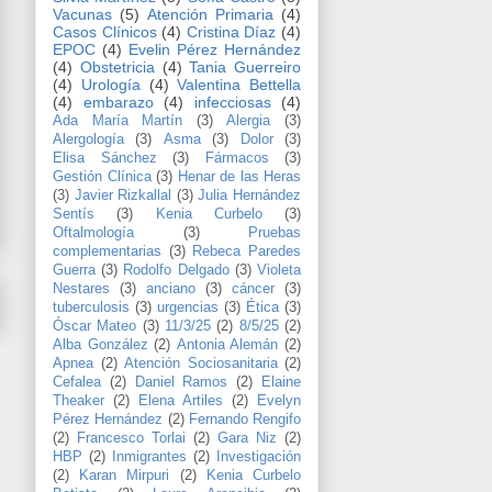
Vacunas
(5)
Atención Primaria
(4)
Casos Clínicos
(4)
Cristina Díaz
(4)
EPOC
(4)
Evelin Pérez Hernández
(4)
Obstetricia
(4)
Tania Guerreiro
(4)
Urología
(4)
Valentina Bettella
(4)
embarazo
(4)
infecciosas
(4)
Ada María Martín
(3)
Alergia
(3)
Alergología
(3)
Asma
(3)
Dolor
(3)
Elisa Sánchez
(3)
Fármacos
(3)
Gestión Clínica
(3)
Henar de las Heras
(3)
Javier Rizkallal
(3)
Julia Hernández
Sentís
(3)
Kenia Curbelo
(3)
Oftalmología
(3)
Pruebas
complementarias
(3)
Rebeca Paredes
Guerra
(3)
Rodolfo Delgado
(3)
Violeta
Nestares
(3)
anciano
(3)
cáncer
(3)
tuberculosis
(3)
urgencias
(3)
Ética
(3)
Óscar Mateo
(3)
11/3/25
(2)
8/5/25
(2)
Alba González
(2)
Antonia Alemán
(2)
Apnea
(2)
Atención Sociosanitaria
(2)
Cefalea
(2)
Daniel Ramos
(2)
Elaine
Theaker
(2)
Elena Artiles
(2)
Evelyn
Pérez Hernández
(2)
Fernando Rengifo
(2)
Francesco Torlai
(2)
Gara Niz
(2)
HBP
(2)
Inmigrantes
(2)
Investigación
(2)
Karan Mirpuri
(2)
Kenia Curbelo